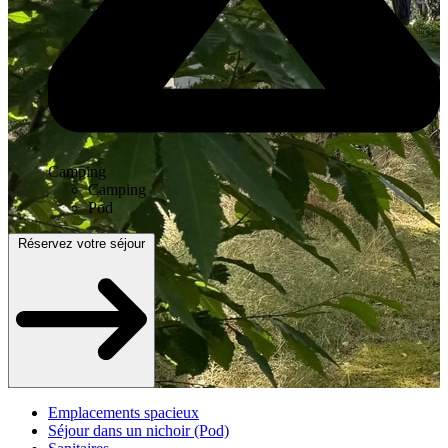
Camping
Camping
Pod
Réservez votre séjour
Emplacements spacieux
Séjour dans un nichoir (Pod)