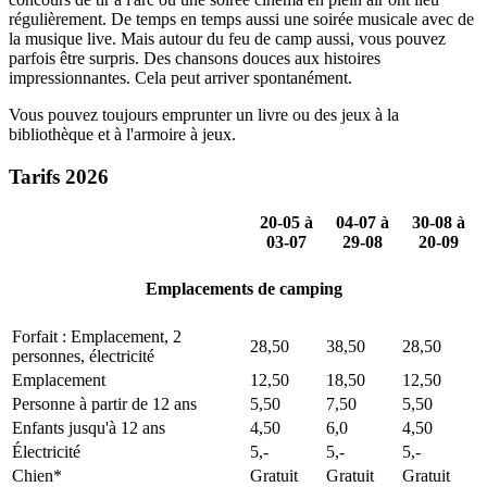
régulièrement. De temps en temps aussi une soirée musicale avec de
la musique live. Mais autour du feu de camp aussi, vous pouvez
parfois être surpris. Des chansons douces aux histoires
impressionnantes. Cela peut arriver spontanément.
Vous pouvez toujours emprunter un livre ou des jeux à la
bibliothèque et à l'armoire à jeux.
Tarifs 2026
20-05 à
04-07 à
30-08 à
03-07
29-08
20-09
Emplacements de camping
Forfait : Emplacement, 2
28,50
38,50
28,50
personnes, électricité
Emplacement
12,50
18,50
12,50
Personne à partir de 12 ans
5,50
7,50
5,50
Enfants jusqu'à 12 ans
4,50
6,0
4,50
Électricité
5,-
5,-
5,-
Chien*
Gratuit
Gratuit
Gratuit