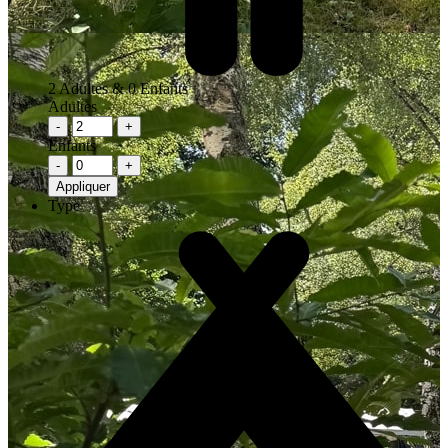
2
Adultes &
0
Enfants
Adultes
-
+
Enfants
-
+
Appliquer
Type