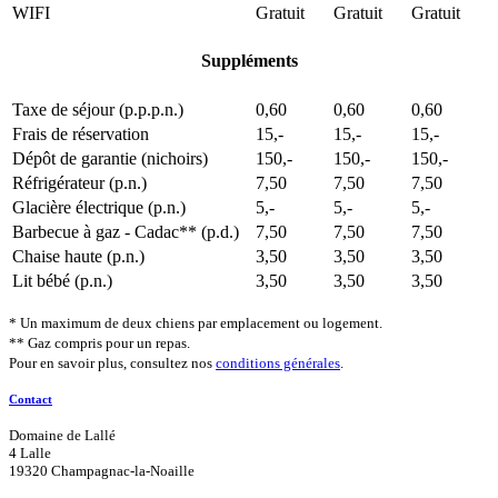
WIFI
Gratuit
Gratuit
Gratuit
Suppléments
Taxe de séjour (p.p.p.n.)
0,60
0,60
0,60
Frais de réservation
15,-
15,-
15,-
Dépôt de garantie (nichoirs)
150,-
150,-
150,-
Réfrigérateur (p.n.)
7,50
7,50
7,50
Glacière électrique (p.n.)
5,-
5,-
5,-
Barbecue à gaz - Cadac** (p.d.)
7,50
7,50
7,50
Chaise haute (p.n.)
3,50
3,50
3,50
Lit bébé (p.n.)
3,50
3,50
3,50
* Un maximum de deux chiens par emplacement ou logement.
** Gaz compris pour un repas.
Pour en savoir plus, consultez nos
conditions générales
.
Contact
Domaine de Lallé
4 Lalle
19320 Champagnac-la-Noaille