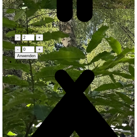
2
Erwachsene &
0
Kinder
Erwachsene
-
+
Kinder
-
+
Anwenden
Art von