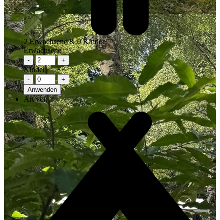
2
Erwachsene &
0
Kinder
Erwachsene
-
+
Kinder
-
+
Anwenden
Art von