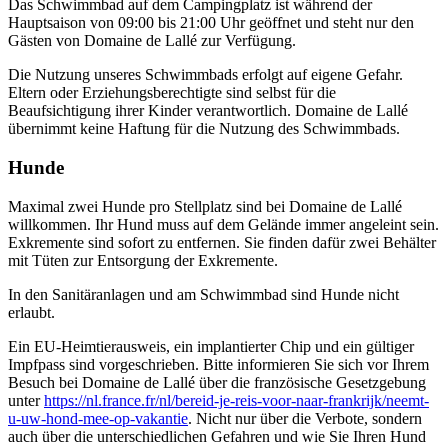
Das Schwimmbad auf dem Campingplatz ist während der
Hauptsaison von 09:00 bis 21:00 Uhr geöffnet und steht nur den
Gästen von Domaine de Lallé zur Verfügung.
Die Nutzung unseres Schwimmbads erfolgt auf eigene Gefahr.
Eltern oder Erziehungsberechtigte sind selbst für die
Beaufsichtigung ihrer Kinder verantwortlich. Domaine de Lallé
übernimmt keine Haftung für die Nutzung des Schwimmbads.
Hunde
Maximal zwei Hunde pro Stellplatz sind bei Domaine de Lallé
willkommen. Ihr Hund muss auf dem Gelände immer angeleint sein.
Exkremente sind sofort zu entfernen. Sie finden dafür zwei Behälter
mit Tüten zur Entsorgung der Exkremente.
In den Sanitäranlagen und am Schwimmbad sind Hunde nicht
erlaubt.
Ein EU-Heimtierausweis, ein implantierter Chip und ein gültiger
Impfpass sind vorgeschrieben. Bitte informieren Sie sich vor Ihrem
Besuch bei Domaine de Lallé über die französische Gesetzgebung
unter
https://nl.france.fr/nl/bereid-je-reis-voor-naar-frankrijk/neemt-
u-uw-hond-mee-op-vakantie
. Nicht nur über die Verbote, sondern
auch über die unterschiedlichen Gefahren und wie Sie Ihren Hund